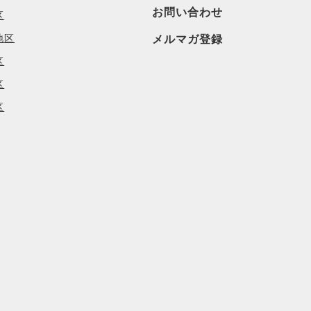
お問い合わせ
区
地区
メルマガ登録
区
区
区