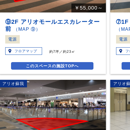
￥55,000～
⑨2F アリオモールエスカレーター
➆1
前
（MAP ⑨）
（MA
電源
電源
フロアマップ
フ
約7坪／約23㎡
このスペースの施設TOPへ
アリオ蘇我
アリオ