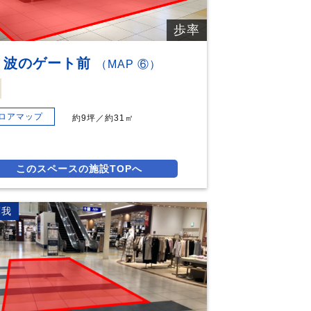
歩率
F 波のゲート前
（MAP ⑥）
ロアマップ
約9坪／約31㎡
このスペースの施設TOPへ
蘇我