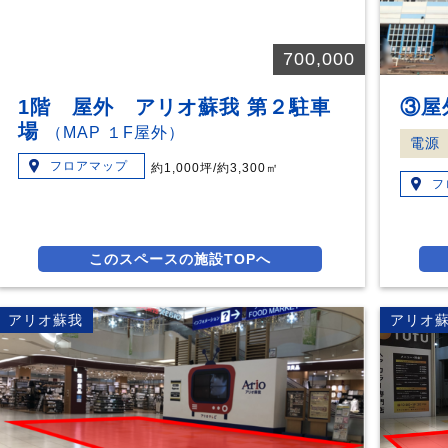
ou
s
700,000
1階 屋外 アリオ蘇我 第２駐車
③屋
場
（MAP １F屋外）
電源
フロアマップ
約1,000坪/約3,300㎡
フ
このスペースの施設TOPへ
アリオ蘇我
アリオ