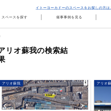
イトーヨーカドーのスペースをお探しの方は
スペースを探す
催事事例を見る
果
アリオ蘇我の検索結
果
アリオ蘇我
アリオ
Pr
Ne
evi
xt