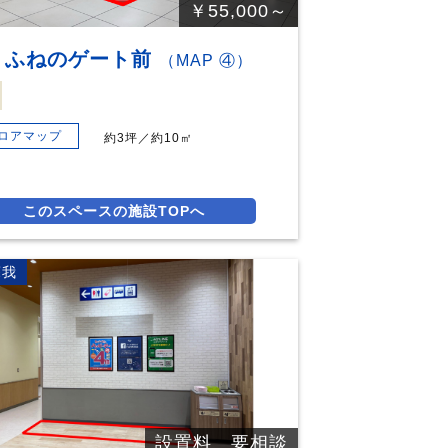
￥55,000～
F ふねのゲート前
（MAP ④）
ロアマップ
約3坪／約10㎡
このスペースの施設TOPへ
蘇我
設置料 要相談