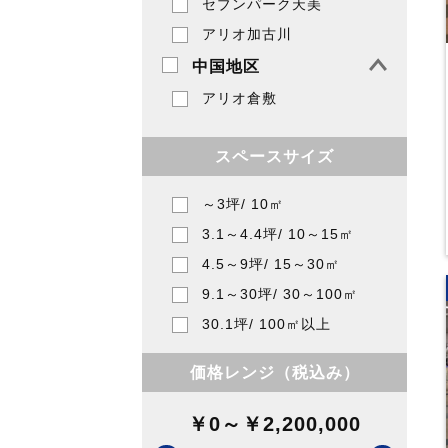
セブンパーク天美
アリオ加古川
中国地区
アリオ倉敷
スペースサイズ
～3坪/
10㎡
3.1～4.4坪/
10～15㎡
4.5～9坪/
15～30㎡
9.1～30坪/
30～100㎡
30.1坪/
100㎡以上
価格レンジ（税込み）
￥0
～
￥2,200,000