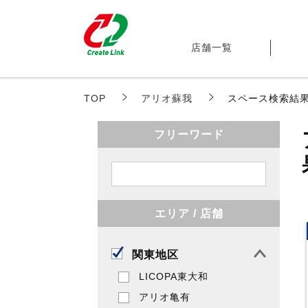
スペースレンタル
店舗一覧
TOP
アリオ蘇我
スペース検索結
フリーワード
エリア / 店舗
関東地区
LICOPA東大和
アリオ亀有