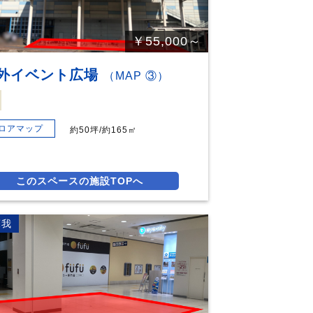
￥55,000～
外イベント広場
（MAP ③）
ロアマップ
約50坪/約165㎡
このスペースの施設TOPへ
蘇我