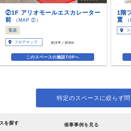
②1F アリオモールエスカレーター
1階
前
置
（MAP ②）
（
電源
フ
フロアマップ
約3坪／約9m
このスペースの施設TOPへ
特定のスペースに絞らず問
スを探す
催事事例を見る