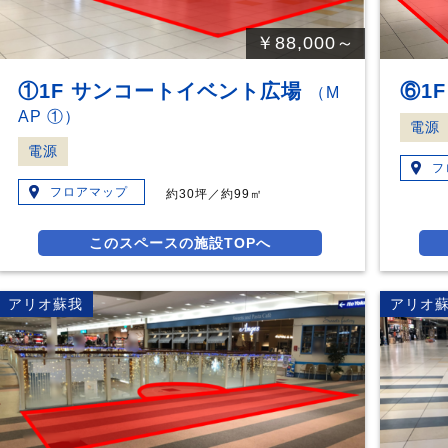
￥88,000～
①1F サンコートイベント広場
⑥1
（M
AP ①）
電源
電源
フ
フロアマップ
約30坪／約99㎡
このスペースの施設TOPへ
アリオ蘇我
アリオ