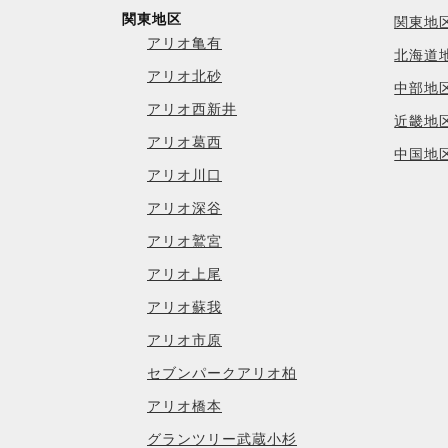
関東地区
関東地
アリオ亀有
北海道
アリオ北砂
中部地
アリオ西新井
近畿地
アリオ葛西
中国地
アリオ川口
アリオ深谷
アリオ鷲宮
アリオ上尾
アリオ蘇我
アリオ市原
セブンパークアリオ柏
アリオ橋本
グランツリー武蔵小杉