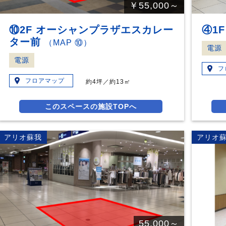
￥55,000～
⑩2F オーシャンプラザエスカレー
④1
ター前
（MAP ⑩）
電源
電源
フ
フロアマップ
約4坪／約13㎡
このスペースの施設TOPへ
アリオ蘇我
アリオ
55,000～