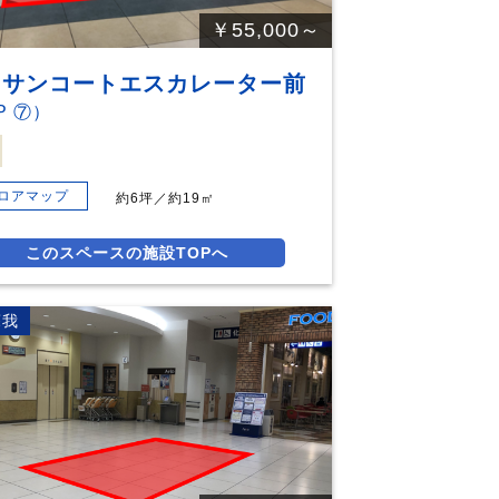
￥55,000～
F サンコートエスカレーター前
P ⑦）
ロアマップ
約6坪／約19㎡
このスペースの施設TOPへ
蘇我